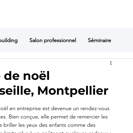
PRESTATIONS
PARTICULIER
ENTREPRISE
À PROPOS
GALERIE
uilding
Salon professionnel
Séminaire
produit
Magie
Mentalisme
 de noël
eille, Montpellier
ste Montpellier
Mentaliste Montélimar
oël en entreprise est devenue un rendez-vous 
lles. Bien conçue, elle permet de remercier les 
re briller les yeux des enfants comme des 