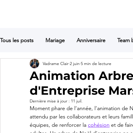
Vadrame
ACCUEIL
Magicien | Mentaliste | Pick-Pocket
Tous les posts
Mariage
Anniversaire
Team b
Vadrame Clair
2 juin
5 min de lecture
Soirée entreprise
Hypnose
Lancement de 
Animation Arbre
d'Entreprise Mars
mentaliste marseille
mentaliste aix
mentali
Dernière mise à jour :
11 juil.
Moment phare de l’année, l’animation de N
Mentaliste avignon
attendu par les collaborateurs et leurs fami
équipes, de renforcer la 
cohésion
 et de fai