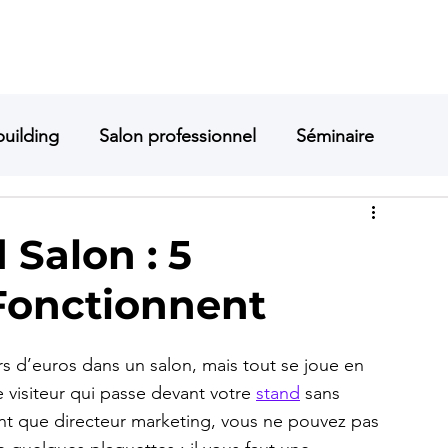
PRESTATIONS
PARTICULIER
ENTREPRISE
À PROPOS
GALERIE
uilding
Salon professionnel
Séminaire
produit
Magie
Mentalisme
Salon : 5
Fonctionnent
ste Montpellier
Mentaliste Montélimar
ers d’euros dans un salon, mais tout se joue en 
visiteur qui passe devant votre 
stand
 sans 
ant que directeur marketing, vous ne pouvez pas 