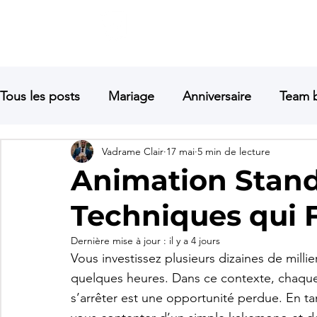
Vadrame
ACCUEIL
Magicien | Mentaliste | Pick-Pocket
Tous les posts
Mariage
Anniversaire
Team b
Vadrame Clair
17 mai
5 min de lecture
Soirée entreprise
Hypnose
Lancement de 
Animation Stand 
Techniques qui 
mentaliste marseille
mentaliste aix
mentali
Dernière mise à jour :
il y a 4 jours
Vous investissez plusieurs dizaines de milli
Mentaliste avignon
quelques heures. Dans ce contexte, chaque 
s’arrêter est une opportunité perdue. En t