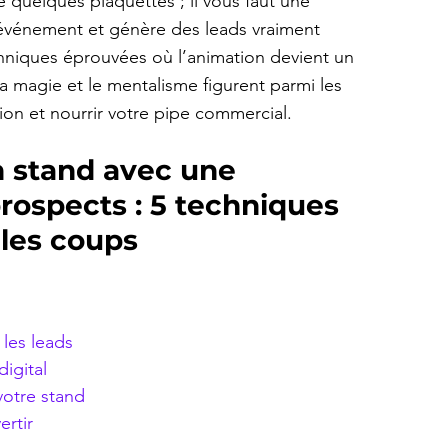
quelques plaquettes ; il vous faut une 
’événement et génère des leads vraiment 
chniques éprouvées où l’animation devient un 
la magie et le mentalisme figurent parmi les 
tion et nourrir votre pipe commercial.
n stand avec une 
rospects : 5 techniques 
 les coups
 les leads
igital
votre stand
rtir