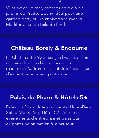
​Villas avec vue mer, espaces en plein air,
jardins du Prado. L'écrin idéal pour une
garden party ou un anniversaire avec la
Méditerranée en toile de fond.
Château Borély & Endoume
Le Château Borély et ses jardins accueillent
certains des plus beaux mariages
marseillais. Vadrame est habitué à ces lieux
d'exception et à leur protocole.
Palais du Pharo & Hôtels 5★
Palais du Pharo, Intercontinental Hôtel-Dieu,
Sofitel Vieux-Port, Hôtel C2. Pour les
événements d'entreprise et galas qui
exigent une animation à la hauteur.