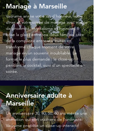
Mariage à Marseille
Vadrame anime votre vin d'honneur, votre
dîner et votre soirée de mariage avec magie
de proximité, mentalisme et hypnose. Il
brise la glace entre vos deux familles, crée
de la complicité entre vos invités et
transforme chaque moment de votre
mariage en un souvenir inoubliable. Le
format le plus demandé : le close-up
pendant le cocktail, suivi d'un spectacle en
soirée.
Anniversaire adulte à
Marseille
Un anniversaire 30, 40, 50, 60 ans mérite une
animation qui sort vraiment de l'ordinaire.
Vadrame propose un close-up interactif