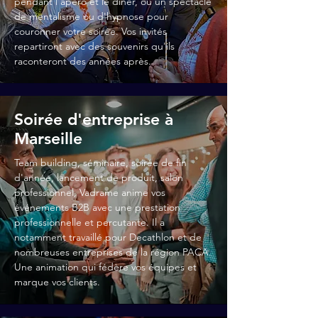
pendant l'apéro et le dîner, ou un spectacle
de mentalisme ou d'hypnose pour
couronner votre soirée. Vos invités
repartiront avec des souvenirs qu'ils
raconteront des années après.
Soirée d'entreprise à
Marseille
Team building, séminaire, soirée de fin
d'année, lancement de produit, salon
professionnel, Vadrame anime vos
événements B2B avec une prestation
professionnelle et percutante. Il a
notamment travaillé pour Decathlon et de
nombreuses entreprises de la région PACA.
Une animation qui fédère vos équipes et
marque vos clients.