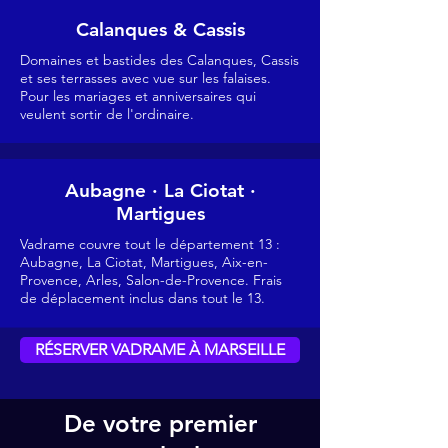
Calanques & Cassis
Domaines et bastides des Calanques, Cassis
et ses terrasses avec vue sur les falaises.
Pour les mariages et anniversaires qui
veulent sortir de l'ordinaire.
Aubagne · La Ciotat ·
Martigues
Vadrame couvre tout le département 13 :
Aubagne, La Ciotat, Martigues, Aix-en-
Provence, Arles, Salon-de-Provence. Frais
de déplacement inclus dans tout le 13.
RÉSERVER VADRAME À MARSEILLE
De votre premier