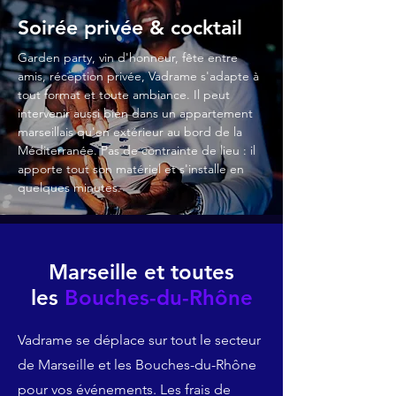
Soirée privée & cocktail
Garden party, vin d'honneur, fête entre
amis, réception privée, Vadrame s'adapte à
tout format et toute ambiance. Il peut
intervenir aussi bien dans un appartement
marseillais qu'en extérieur au bord de la
Méditerranée. Pas de contrainte de lieu : il
apporte tout son matériel et s'installe en
quelques minutes.
Marseille et toutes
les
Bouches-du-Rhône
Vadrame se déplace sur tout le secteur
de Marseille et les Bouches-du-Rhône
pour vos événements. Les frais de