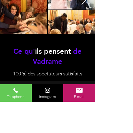
Ce qu'
ils pensent
de
Vadrame
100 % des spectateurs satisfaits
Téléphone
Instagram
E-mail
“Une magie innovante et sur mesure, tous
nos invités ont adoré ! Le final avec notre
date d’anniversaire était vraiment
impressionnant et très époustouflant”
Amira C.