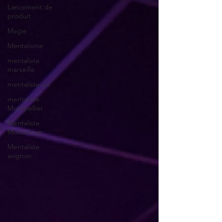
Lancement de
produit
Magie
Mentalisme
mentaliste
marseille
mentaliste aix
mentaliste
Montpellier
Mentaliste
Montélimar
Mentaliste
avignon