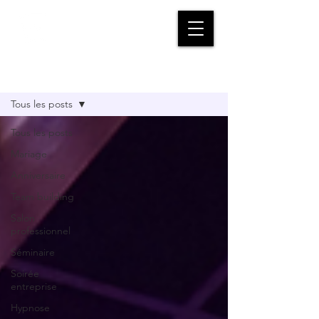
Vadrame
Magicien | Mentaliste
BLOG
Tous les posts
Tous les posts
Mariage
Anniversaire
Team building
Salon
professionnel
Séminaire
Soirée
entreprise
Hypnose