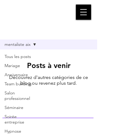
Vadrame
Magicien | Mentaliste | Pick-Pocket
BLOG
mentaliste aix
Tous les posts
Posts à venir
Mariage
Anniversaire
Découvrez d'autres catégories de ce
blog ou revenez plus tard.
Team building
Salon
professionnel
Vadrame Magicien
Séminaire
Soirée
entreprise
Hypnose