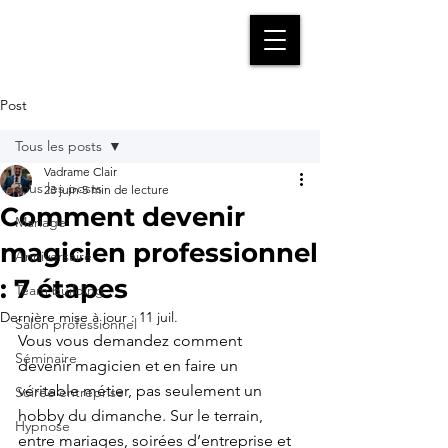
Vadrame
Magicien | Mentaliste | Pick-Pocket
Post
Tous les posts
Vadrame Clair
Tous les posts
23 juin
5 min de lecture
Comment devenir
Mariage
magicien professionnel
Anniversaire
: 7 étapes
Team building
Dernière mise à jour :
11 juil.
Salon professionnel
Vous vous demandez comment 
Séminaire
devenir magicien et en faire un 
véritable métier, pas seulement un 
Soirée entreprise
hobby du dimanche. Sur le terrain, 
Hypnose
entre mariages, soirées d’entreprise et 