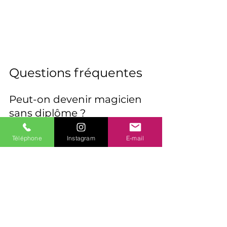
Questions fréquentes
Peut-on devenir magicien 
sans diplôme ?
Oui. La majorité des magiciens sont 
Téléphone
Instagram
E-mail
autodidactes, mais une formation 
sérieuse via livres, vidéos de qualité, 
clubs et éventuellement école 
spécialisée reste indispensable. Un 
diplôme reconnu peut faciliter une 
reconversion, sans être obligatoire 
pour exercer.