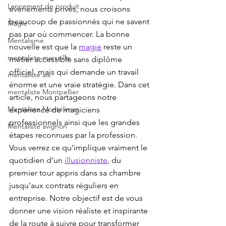
Lancement de produit
événements privés, nous croisons 
beaucoup de passionnés qui ne savent 
Magie
pas par où commencer. La bonne 
Mentalisme
nouvelle est que la 
magie
 reste un 
mentaliste marseille
métier accessible sans diplôme 
officiel, mais qui demande un travail 
mentaliste aix
énorme et une vraie stratégie. Dans cet 
mentaliste Montpellier
article, nous partageons notre 
Mentaliste Montélimar
expérience de magiciens 
professionnels ainsi que les grandes 
Mentaliste avignon
étapes reconnues par la profession. 
Vous verrez ce qu’implique vraiment le 
quotidien d’un 
illusionniste
, du 
premier tour appris dans sa chambre 
jusqu’aux contrats réguliers en 
entreprise. Notre objectif est de vous 
donner une vision réaliste et inspirante 
de la route à suivre pour transformer 